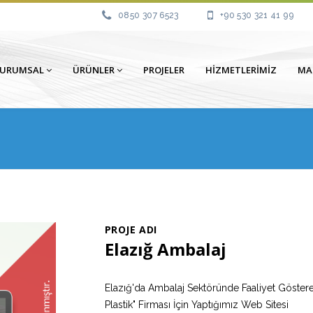
0850 307 6523
+90 530 321 41 99
KURUMSAL
ÜRÜNLER
PROJELER
HIZMETLERIMIZ
MA
PROJE ADI
Elazığ Ambalaj
Elazığ'da Ambalaj Sektöründe Faaliyet Göstere
Plastik" Firması İçin Yaptığımız Web Sitesi