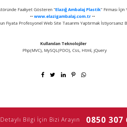
ktöründe Faaliyet Gösteren "
Elazığ Ambalaj Plastik
" Firması İçin
••
www.elazigambalaj.com.tr
••
un Fiyata Profesyonel Web Site Tasarımı Yaptırmak İstiyorsanız Bi
Kullanılan Teknolojiler
Php(MVC), MySQL(PDO), Css, Html, jQuery
0850 307
Detaylı Bilgi İçin Bizi Arayın