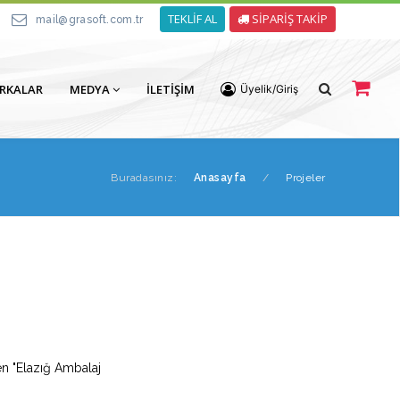
TEKLİF AL
SİPARİŞ TAKİP
mail@grasoft.com.tr
RKALAR
MEDYA
İLETIŞIM
Üyelik/Giriş
Buradasınız:
Anasayfa
/
Projeler
n "Elazığ Ambalaj