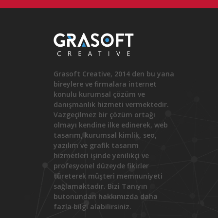
Grasoft Creative, 2014 den bu yana
bireylere ve firmalara internet
konulu kurumsal çözüm ve
danışmanlık hizmeti vermektedir.
Vazgeçilmez bir çözüm ortağı
olmayı kendine ilke edinerek, web
tasarım, kurumsal kimlik, seo,
yazılım ve grafik tasarım
hizmetleri işinde yenilikçi ve
profesyonel düzeyde fikirler
türeterek müşteri memnuniyeti
sağlamaktadır. Bizi Tanıyın
butonundan hakkımızda daha
fazla bilgi alabilirsiniz.