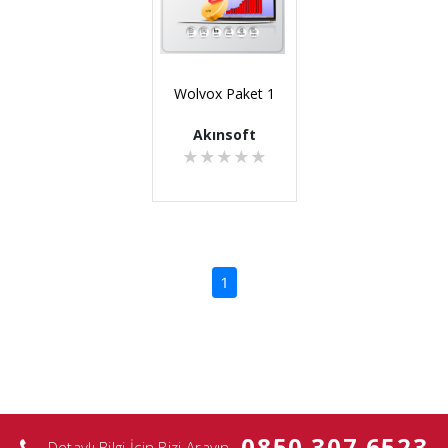
Wolvox Paket 1
Akınsoft
★
★
★
★
★
(current)
1
0850 307 6523
Detaylı Bilgi İçin Bizi Arayın