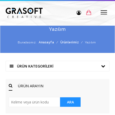
Yazılım
Buradasınız:
Anasayfa
/
Ürünlerimiz
/
Yazılım
ÜRÜN KATEGORİLERİ
ÜRÜN ARAYIN
ARA