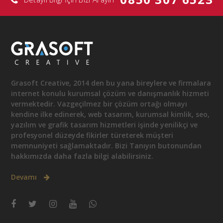
Grasoft Creative, 2014 den bu yana bireylere ve firmalara
internet konulu kurumsal çözüm ve danışmanlık hizmeti
vermektedir. Vazgeçilmez bir çözüm ortağı olmayı
kendine ilke edinerek, web tasarım, kurumsal kimlik, seo,
yazılım ve grafik tasarım hizmetleri işinde yenilikçi ve
profesyonel düzeyde fikirler türeterek müşteri
memnuniyeti sağlamaktadır. Bizi Tanıyın butonundan
hakkımızda daha fazla bilgi alabilirsiniz.
Devamı