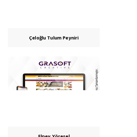
Çeloğlu Tulum Peyniri
Elpey Yöresel