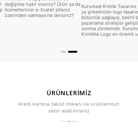
da
kalifiye bir ajans ile çalış
Kurumsal Kimlik Tasarımı sizin ve
tasarım hizmeti almak isti
ya şirketinizin logo tasarım ile
doğru yerdesiniz.
bütünlük sağlayıp, belirli bir
pazarlama stratejisi geliştirip
sunma yöntemidir. Kurumsal
Kimlikte Logo en önemli unsurdur.
ÜRÜNLERİMİZ
Kredi kartına taksit imkanı ile ürünlerimizi
satın alabilirsiniz