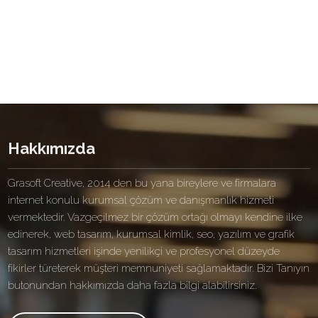
Hakkımızda
Grasoft Creative, 2014 den bu yana bireylere ve firmalara
internet konulu kurumsal çözüm ve danışmanlık hizmeti
vermektedir. Vazgeçilmez bir çözüm ortağı olmayı kendine ilke
edinerek, web tasarım, kurumsal kimlik, seo, yazılım ve grafik
tasarım hizmetleri işinde yenilikçi ve profesyonel düzeyde
fikirler türeterek müşteri memnuniyeti sağlamaktadır. Bizi Tanıyın
butonundan hakkımızda daha fazla bilgi alabilirsiniz.